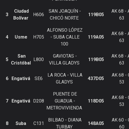
Ciudad
SAN JOAQUÍN -
AK 68 - 
3
H606
119B05
Bolívar
CHICÓ NORTE
63
ALFONSO LÓPEZ
AK 68 - 
4
Usme
H705
- SUBA CALLE
119A05
63
100
San
GAVIOTAS -
AK 68 - 
5
L800
119B05
Cristóbal
VILLA GLADYS
63
LA ROCA - VILLA
AK 68 - 
6
Engativá
SE6
437D05
GLADYS
53
PUENTE DE
AK 68 - 
7
Engativá
D208
GUADUA -
118D05
53
METROVIVIENDA
BILBAO - DIANA
AK 60 - 
8
Suba
C131
148A05
TURBAY
60