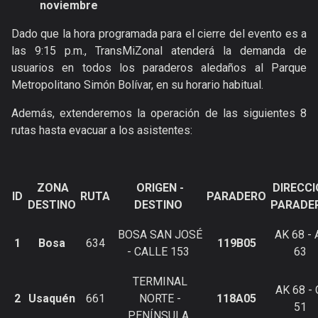
noviembre
Dado que la hora programada para el cierre del evento es a
las 9:15 p.m., TransMiZonal atenderá la demanda de
usuarios en todos los paraderos aledaños al Parque
Metropolitano Simón Bolívar, en su horario habitual.
Además, extenderemos la operación de las siguientes 8
rutas hasta evacuar a los asistentes:
ZONA
ORIGEN -
DIRECC
ID
RUTA
PARADERO
DESTINO
DESTINO
PARADE
BOSA SAN JOSÉ
AK 68 - 
1
Bosa
634
119B05
- CALLE 153
63
TERMINAL
AK 68 - 
2
Usaquén
661
NORTE -
118A05
51
PENÍNSULA