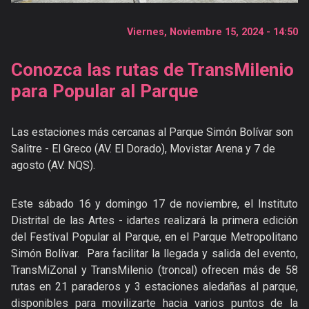
Programación
Catálogo
Viernes, Noviembre 15, 2024 - 14:50
Noticias
Conozca las rutas de TransMilenio
Galerías
para Popular al Parque
Videos
Publicaciones
Las estaciones más cercanas al Parque Simón Bolívar son
Versiones
anteriores
Salitre - El Greco (AV. El Dorado), Movistar Arena y 7 de
agosto (AV. NQS).
Este sábado 16 y domingo 17 de noviembre, el Instituto
Distrital de las Artes - idartes realizará la primera edición
del Festival Popular al Parque, en el Parque Metropolitano
Simón Bolívar. Para facilitar la llegada y salida del evento,
TransMiZonal y TransMilenio (troncal) ofrecen más de 58
rutas en 21 paraderos y 3 estaciones aledañas al parque,
disponibles para movilizarte hacia varios puntos de la