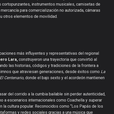
s cortopunzantes, instrumentos musicales, camisetas de
, mercancía para comercialización no autorizada, cámaras
s u otros elementos de movilidad.
paciones más influyentes y representativas del regional
tero Lara,
construyeron una trayectoria que convirtió al
ndo las historias, códigos y tradiciones de la frontera a
 himnos que atraviesan generaciones, desde éxitos como
La
El Centenario
, donde el bajo sexto y el acordeón mantienen
sar del corrido a la cumbia bailable sin perder autenticidad,
icano a escenarios internacionales como Coachella y superar
 la cultura popular. Reconocidos como “Los Papás de los
ataformas y redes sociales gracias a una música que