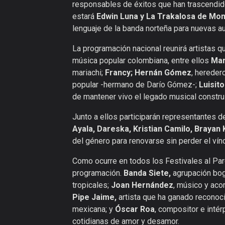
responsables de éxitos que han trascend
estará
Edwin Luna y La Trakalosa de Mo
lenguaje de la banda norteña para nuevas a
La programación nacional reunirá artistas qu
música popular colombiana, entre ellos
Mar
mariachi;
Francy; Hernán Gómez
, hereder
popular -hermano de Darío Gómez-;
Luisit
de mantener vivo el legado musical constr
Junto a ellos participarán representantes 
Ayala, Dareska, Kristian Camilo, Braya
del género para renovarse sin perder el vín
Como ocurre en todos los Festivales al Parqu
programación.
Banda Siete,
agrupación bog
tropicales;
Joan Hernández
, músico y aco
Pipe Jaime,
artista que ha ganado reconoc
mexicana; y
Óscar Roa
, compositor e inté
cotidianas de amor y desamor.