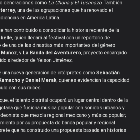
ido generaciones como
La Chona y El Tucanazo
. También
nterrey
, una de las agrupaciones que ha renovado el
udiencias en América Latina.
e han contribuido a consolidar la historia reciente de la
belle
, quien llegará al festival con un repertorio de
o de una de las dinastías más importantes del género
o Muñoz
, y
La Banda del Aventurero
, proyecto encargado
uido alrededor de Yeison Jiménez.
de una nueva generación de intérpretes como
Sebastián
n Kamacho y Daniel Merak
, quienes evidencian la capacidad
culo con sus raíces.
e, el talento distrital ocupará un lugar central dentro de la
otana que fusiona música popular con sonidos urbanos y
rdeonista que mezcla regional mexicano y música popular;
imiento por su propuesta de banda popular y regional
rprete que ha construido una propuesta basada en historias